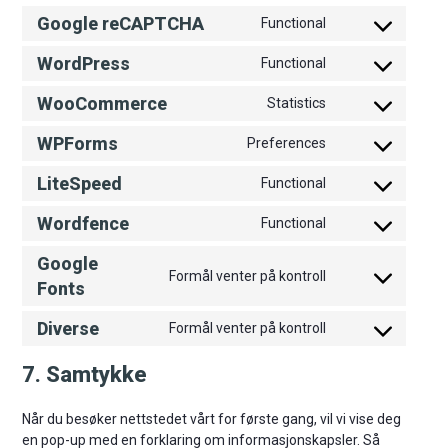
Google reCAPTCHA
Functional
Consent
to
WordPress
Functional
Consent
service
to
google-
WooCommerce
Statistics
Consent
service
recaptcha
to
wordpress
WPForms
Preferences
Consent
service
to
woocommerce
LiteSpeed
Functional
Consent
service
to
wpforms
Wordfence
Functional
Consent
service
to
litespeed
Google
service
Formål venter på kontroll
Consent
Fonts
wordfence
to
service
Diverse
Formål venter på kontroll
Consent
google-
to
fonts
7. Samtykke
service
diverse
Når du besøker nettstedet vårt for første gang, vil vi vise deg
en pop-up med en forklaring om informasjonskapsler. Så