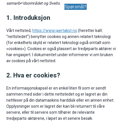
samarbeidsområdet og Sveits.
Spørsmål?
1. Introduksjon
Vårt nettsted,
https://www.jaertakst.no
(heretter kalt:
”nettstedet”) benytter cookies og annen relatert teknologi
(for enkelhets skyld er relatert teknologi også omtalt som
«cookies»). Cookies er også plassert av tredjeparts aktører vi
har engasjert. I dokumentet under informerer vi om bruken
av cookies på vårt nettsted.
2. Hva er cookies?
En informasjonskapsel er en enkel liten fil som er sendt
sammen med sider i dette nettstedet og er lagret av din
nettleser på din datamaskins harddisk eller en annen enhet.
Opplysninger som er lagret der kan bli returnert til våre
servere, eller til servere som tilhører de relevante
tredjeparts-aktørene, i løpet av et senere besøk.