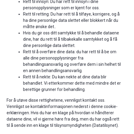
Rett til innsyn: Du har rett til innsyn i dine
personopplysninger som er kjent for oss.
Rett til retting: Du har rett til å tilføye, korrigere, og å
ha dine personlige data slettet eller blokkert når du
måtte ønske det..
Hvis du gir oss ditt samtykke til å behandle dataene
dine, har du rett til å tilbakekalle samtykket og å få
dine personlige data slettet.
Rett til å overføre dine data: du har rett til å be om
alle dine personopplysninger fra
behandlingsansvarlig og overføre dem i sin helhet til
en annen behandlingsansvarlig.
Rett til å nekte: Du kan nekte at dine data blir
behandlet. Vi etterkommer dette med mindre det er
berettige grunner for behandling.
For å utøve disse rettighetene, vennligst kontakt oss.
Vennligst se kontaktinformasjonen nederst i denne cookie-
erklæringen. Hvis du har en klage på hvordan vi håndterer
dataene dine, vil vi gjerne høre fra deg, men du har også rett
til å sende inn en klage til tilsynsmyndigheten (Datatilsynet).